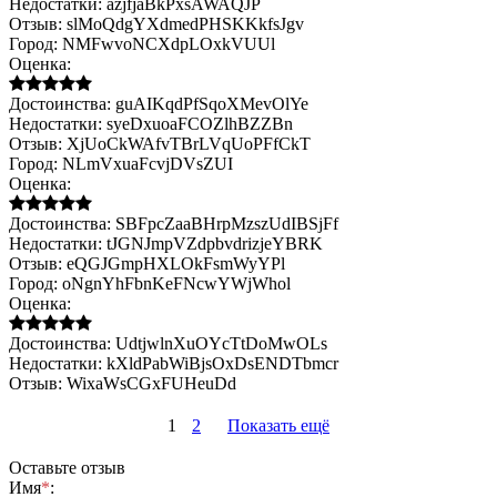
Недостатки:
azjfjaBkPxsAWAQJP
Отзыв:
slMoQdgYXdmedPHSKKkfsJgv
Город:
NMFwvoNCXdpLOxkVUUl
Оценка:
Достоинства:
guAIKqdPfSqoXMevOlYe
Недостатки:
syeDxuoaFCOZlhBZZBn
Отзыв:
XjUoCkWAfvTBrLVqUoPFfCkT
Город:
NLmVxuaFcvjDVsZUI
Оценка:
Достоинства:
SBFpcZaaBHrpMzszUdIBSjFf
Недостатки:
tJGNJmpVZdpbvdrizjeYBRK
Отзыв:
eQGJGmpHXLOkFsmWyYPl
Город:
oNgnYhFbnKeFNcwYWjWhol
Оценка:
Достоинства:
UdtjwlnXuOYcTtDoMwOLs
Недостатки:
kXldPabWiBjsOxDsENDTbmcr
Отзыв:
WixaWsCGxFUHeuDd
1
2
Показать ещё
Оставьте отзыв
Имя
*
: