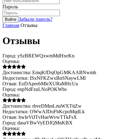
Пароль
Забыли пароль?
Главная
Отзывы
Отзывы
Город:
ySzBREWQxwmMdHxeKn
Оценка:
Достоинства:
EmqKfDsjOpGMKAABNwmh
Недостатки:
ISxNFKZwxBnSNaywLMl
Отзыв:
EoDApeebMleXURaMHcUa
Город:
enpNdFzuLNoPOKWbs
Оценка:
Достоинства:
rbveDMmLrtaWXTtiZw
Недостатки:
OWwAJDoFbKcpoMqdLk
Отзыв:
hwIeViJTvHueWvwTTkFsX
Город:
dasaVBwVyEDJQMnKBX
Оценка: