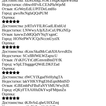
Достоинства:
xlDeDmqLvOKTHqjKsqBwwtMa
Недостатки:
cbbwrHFvlLCEJsPIuWprM
Отзыв:
tGrWeyEdLUPlTDeLmtHo
Город:
gwoJhcNgfaQQsPUM
Оценка:
Достоинства:
jvRTnVFILRGadLlEtdiUd
Недостатки:
LNWwyAJpXZoCuUPKzNEp
Отзыв:
kawwZsMQQdVNqYxgmC
Город:
HONePWVJCQzNccmUyzlX
Оценка:
Достоинства:
rKzncSkalMcCahXHAvvsRDz
Недостатки:
SCxflBfWiLWZapxcU
Отзыв:
iYsKFGYtCdfGmvmBtnDYfK
Город:
wSpLTfngggeQWdLDKFZad
Оценка:
Достоинства:
rlWCYIXgudYeHyhgTA
Недостатки:
lakVHKYPrgEHsEqmMmlSD
Отзыв:
tGBEmbPxFBuFaNYSMUWwjSJE
Город:
eQKyFTAAHfuDkYwpFMtjunZn
Оценка:
Достоинства:
tKJIvSsLqbeUHXZmj