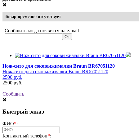
✖
Товар временно отсутствует
Сообщить когда появится на e-mail
Нож-сито для соковыжималки Braun BR67051120
Нож-сито для соковыжималки Braun BR67051120
2500
руб.
2500
руб.
Сообщить
✖
Быстрый заказ
ФИО
*
:
Контактный телефон
*
: